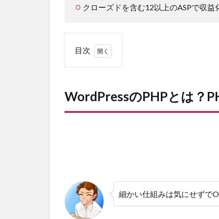
クローズドを含む12以上のASPで収益
目次
1
WordPress
のPHPと
WordPressのPHPとは
は？PHP更
新が必要な
理由
2
WordPress
のPHPをバ
ージョンア
ップする方
法～3ステ
細かい仕組みは気にせずでO
ップで簡単
～