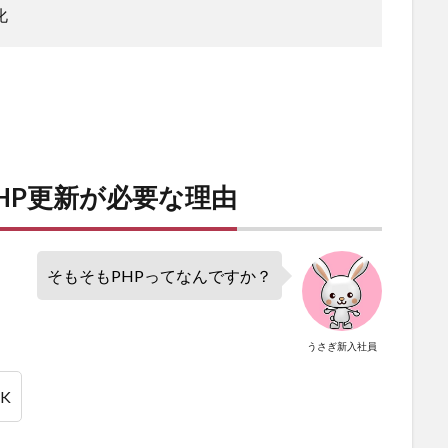
化
？PHP更新が必要な理由
そもそもPHPってなんですか？
うさぎ新入社員
K