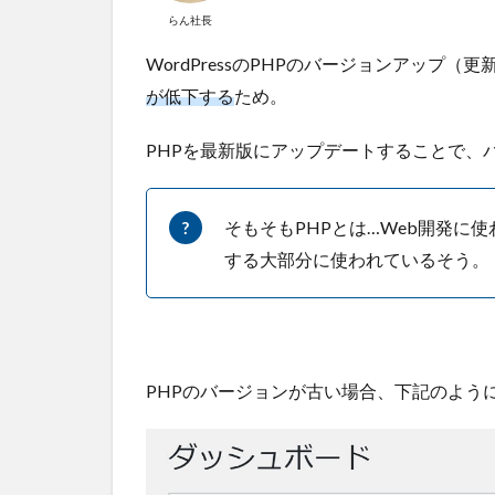
2.1
らん社長
①サ
ーバ
WordPressのPHPのバージョンアップ（
ーパ
が低下する
ため。
ネル
にロ
PHPを最新版にアップデートすることで、
グイ
ン
し、
PHP
そもそもPHPとは…Web開発に
Ver.
する大部分に使われているそう。
切替
をク
リッ
ク
2.2
PHPのバージョンが古い場合、下記のようにW
②PHP
のバー
ジョン
アップ
を行う