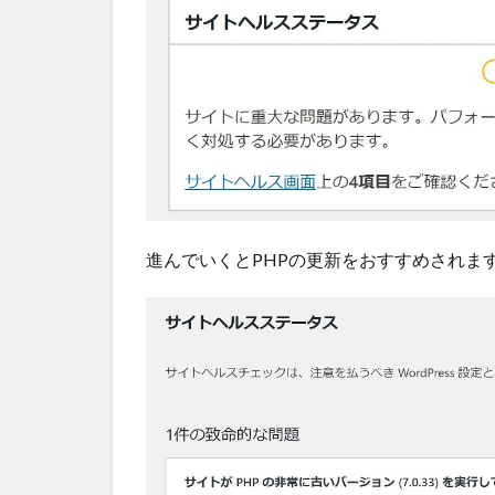
ドメイ
ンを選
択
2.3
③変
更す
る
PHP
バー
ジョ
進んでいくとPHPの更新をおすすめされま
ンを
選択
する
3
WordPress
のPHPバー
ジョンアッ
プと合わせ
てやるべき