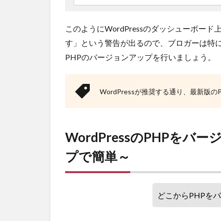
ことは？
4
このようにWordPressのダッシューボ
WordPress
のPHPバー
す」という警告が出るので、ブロガーは特に深
ジョンアッ
PHPのバージョンアップを行いましょう。
プ：まとめ
4.1
今すぐ
WordPressが推奨する通り、最新版の
できる
具体的
TODO
WordPressのPHPを
4.2
お願
プで簡単～
い
どこからPHPを